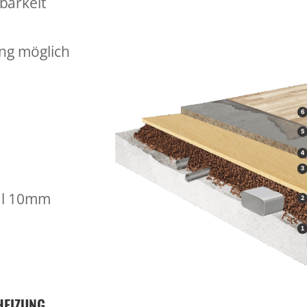
barkeit
ng möglich
al 10mm
HEIZUNG