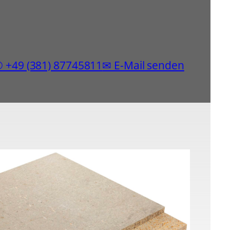
 +49 (381) 87745811
✉ E-Mail senden