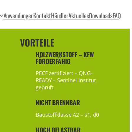
Anwendungen
Kontakt
Händler
Aktuelles
Downloads
FAQ
VORTEILE
HOLZWERKSTOFF – KFW
FÖRDERFÄHIG
PECF zertifiziert – QNG-
READY – Sentinel Institut
geprüft
NICHT BRENNBAR
Baustoffklasse A2 – s1, d0
HOCH BELASTBAR