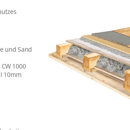
hutzes
ke und Sand
 CW 1000
al 10mm