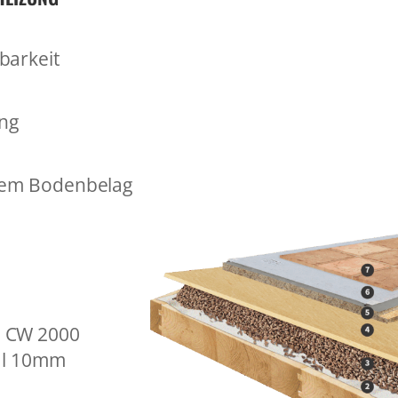
barkeit
ung
 dem Bodenbelag
 CW 2000
al 10mm