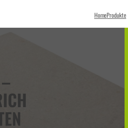
Home
Produkte
 –
RICH
TEN