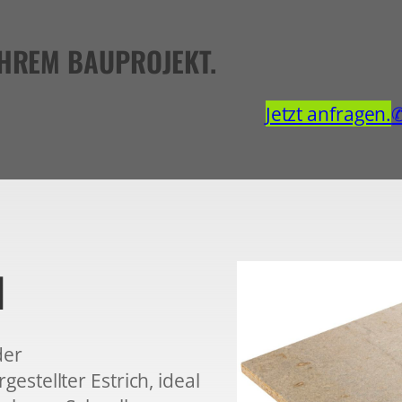
IHREM BAUPROJEKT.
Jetzt anfragen.
✆
H
der
stellter Estrich, ideal