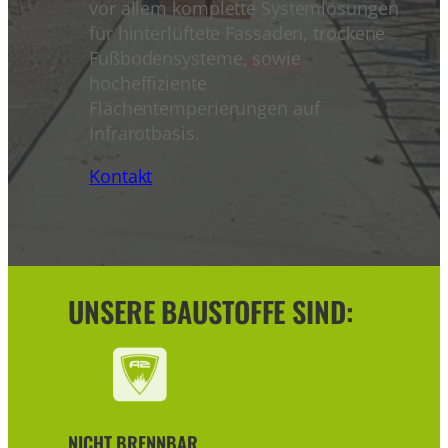
vor allem komplette Systemlösungen
für hinterlüftete Fassaden, trockene
Fußbodensysteme, sowie
hocheffiziente
Flächentemperierungen auf
Infrarotbasis.
Kontakt
UNSERE BAUSTOFFE SIND:
NICHT BRENNBAR