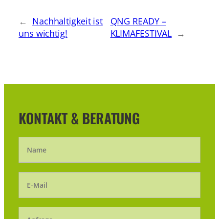
←
Nachhaltigkeit ist
QNG READY –
uns wichtig!
KLIMAFESTIVAL
→
KONTAKT & BERATUNG