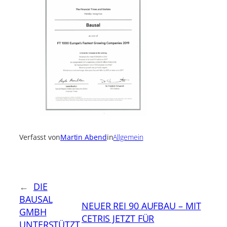
Verfasst von
Martin Abend
in
Allgemein
←
DIE
BAUSAL
NEUER REI 90 AUFBAU – MIT
GMBH
CETRIS JETZT FÜR
UNTERSTÜTZT